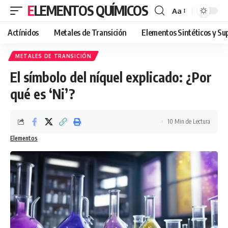
ELEMENTOS QUÍMICOS
Aa
Font
Resizer
Actínidos
Metales de Transición
Elementos Sintéticos y S
METALES DE TRANSICIÓN
El símbolo del níquel explicado: ¿Por
qué es ‘Ni’?
10 Min de Lectura
Elementos